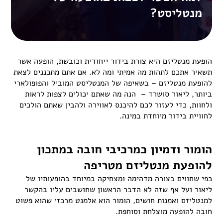
מנטליסט?
הופעת מנטליזם היא צורת בידור ייחודית וכובשת, הופעה אשר
תשאיר אתכם לתהות מה אמיתי ומה לא. אם אתם מתכננים לצאת
להופעת מנטליזם – בשאיפה של המנטליסט המוביל והפופולארי
ביותר, ליאור סושרד – הנה מה שאתם יכולים לצפות לראות
ולחוות, כדי לעזור לכם להיכנס לאווירה ולהבין שאתם הולכים
לחוויית בידור מיוחדת במינה.
הומור ודמיון כמרכיבי חובה במתכון
להופעת מנטליזם מטריפה
כפי שחווים בצורה מדהימה ומצחיקה במיוחד בהופעותיו של
ליאור ועל אף שזה לא הדבר הראשון שחושבים עליו בהקשר
למנטליזם ואמנות חושים, הומור הוא אלמנט מרכזי שהוא פשוט
חובה להופעה מוצלחת וסוחפת.