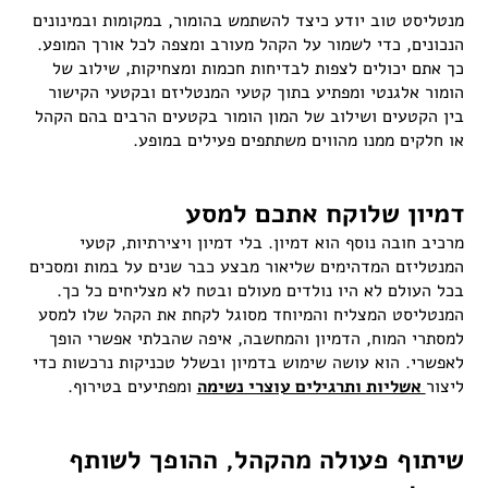
מנטליסט טוב יודע כיצד להשתמש בהומור, במקומות ובמינונים
הנכונים, כדי לשמור על הקהל מעורב ומצפה לכל אורך המופע.
כך אתם יכולים לצפות לבדיחות חכמות ומצחיקות, שילוב של
הומור אלגנטי ומפתיע בתוך קטעי המנטליזם ובקטעי הקישור
בין הקטעים ושילוב של המון הומור בקטעים הרבים בהם הקהל
או חלקים ממנו מהווים משתתפים פעילים במופע.
דמיון שלוקח אתכם למסע
מרכיב חובה נוסף הוא דמיון. בלי דמיון ויצירתיות, קטעי
המנטליזם המדהימים שליאור מבצע כבר שנים על במות ומסכים
בכל העולם לא היו נולדים מעולם ובטח לא מצליחים כל כך.
המנטליסט המצליח והמיוחד מסוגל לקחת את הקהל שלו למסע
למסתרי המוח, הדמיון והמחשבה, איפה שהבלתי אפשרי הופך
לאפשרי. הוא עושה שימוש בדמיון ובשלל טכניקות נרכשות כדי
ליצור
אשליות ותרגילים עוצרי נשימה
ומפתיעים בטירוף.
שיתוף פעולה מהקהל, ההופך לשותף