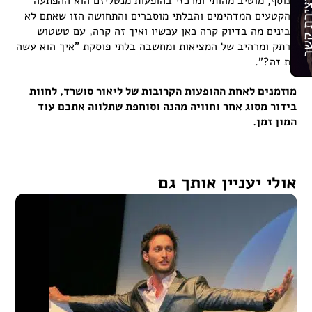
בנוסף, מוטיב מהותי ומרכזי בהופעות מנטליזם הוא ההפתעה
רת קשר
מהקטעים המדהימים והבלתי מוסברים והתחושה הזו שאתם לא
מבינים מה בדיוק קרה כאן עכשיו ואיך זה קרה, עם טשטוש
מרתק ומרהיב של המציאות ומחשבה בלתי פוסקת "איך הוא עשה
את זה?".
מוזמנים לאחת ההופעות הקרובות של ליאור סושרד, לחוות
בידור מסוג אחר וחוויה מהנה וסוחפת שתלווה אתכם עוד
המון זמן.
אולי יעניין אותך גם