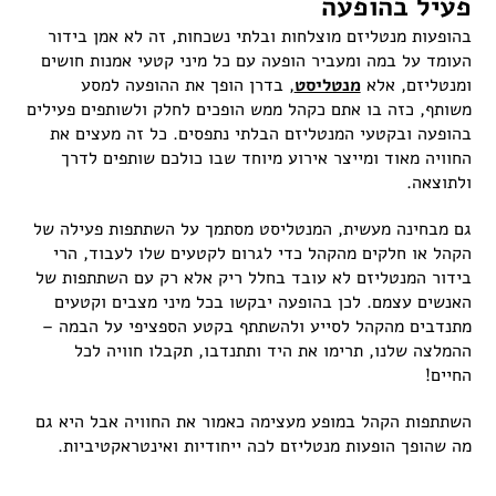
פעיל בהופעה
בהופעות מנטליזם מוצלחות ובלתי נשכחות, זה לא אמן בידור
העומד על במה ומעביר הופעה עם כל מיני קטעי אמנות חושים
ומנטליזם, אלא
מנטליסט
, בדרן הופך את ההופעה למסע
משותף, כזה בו אתם כקהל ממש הופכים לחלק ולשותפים פעילים
בהופעה ובקטעי המנטליזם הבלתי נתפסים. כל זה מעצים את
החוויה מאוד ומייצר אירוע מיוחד שבו כולכם שותפים לדרך
ולתוצאה.
גם מבחינה מעשית, המנטליסט מסתמך על השתתפות פעילה של
הקהל או חלקים מהקהל כדי לגרום לקטעים שלו לעבוד, הרי
בידור המנטליזם לא עובד בחלל ריק אלא רק עם השתתפות של
האנשים עצמם. לכן בהופעה יבקשו בכל מיני מצבים וקטעים
מתנדבים מהקהל לסייע ולהשתתף בקטע הספציפי על הבמה –
ההמלצה שלנו, תרימו את היד ותתנדבו, תקבלו חוויה לכל
החיים!
השתתפות הקהל במופע מעצימה כאמור את החוויה אבל היא גם
מה שהופך הופעות מנטליזם לכה ייחודיות ואינטראקטיביות.