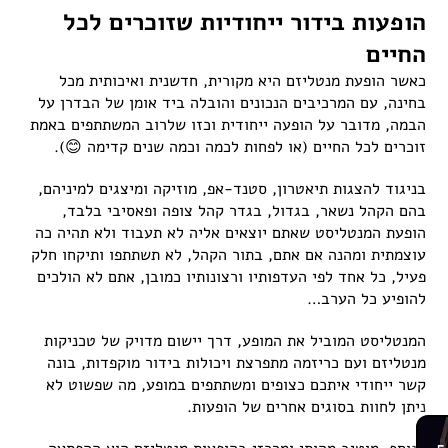
הופעות בידור ייחודיות שזוכרים לכל
החיים
כאשר הופעת מנטליזם היא מקורית, חדשנית ואיכותית מכל
בחינה, עם המרכיבים הנכונים והובלה ביד אומן של הבדרן על
הבמה, מדובר על הופעה ייחודית וכזו שלרוב המשתתפים באמת
זוכרים לכל החיים (או לפחות לכמה וכמה שנים קדימה 😊).
בניגוד להצגות תיאטרון, סטנד-אפ, מוזיקה ומיצגים למיניהם,
בהם הקהל נשאר, בגדול, בגדר קהל צופה ופאסיבי בלבד,
הופעת המנטליסט שאתם יוצאים אליה לא תעבוד ולא תהיה כה
עוצמתית ומהנה אם אתם, בתור הקהל, לא תשתתפו ותיקחו חלק
פעיל, כל אחד לפי העדפותיו ורצונותיו כמובן, אתם לא הולכים
להופיע כל הערב…
המנטליסט המוביל את המופע, דרך יישום מדויק של טכניקות
מנטליזם ועם כריזמה מתפרצת ויכולות בידור מוקפדות, בונה
קשר ייחודי איתכם כצופים ומשתתפים במופע, מה שפשוט לא
ניתן לחוות בסוגים אחרים של הופעות.