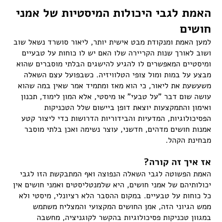
האמת לגבי היכולות המיסטיות של אמני
חושים
למען האמת ומנקודת מבט אישית יותר, ליאור סושרד נשאל שוב
ושוב לאורך שנות הקריירה שלו האם יש לו כוחות על טבעיים
ומיסטיים המאפשרים לו להגיע להישגים הבלתי מוסברים שהוא
מבצע על במות ומול צופי הטלוויזיה. כשבפועל עצם השאלה
משעשעת את ליאור, כי הוא מאז ומתמיד אמר שאין במה שהוא
עושה שום דבר "על טבעי" או מיסטי, אלא המון לימוד, תכנון
ואימון והתמקצעות יוצאת דופן ביישום שלל הטכניקות
הפסיכולוגיות, המדעיות והבידוריות הדרושות כדי ליצור קטע
אמנות חושים מדהים, חדשני, עוצר נשימה ואכן בלתי מוסבר
מבחינת הקהל.
אז איך זה קורה?
האמת הפשוטה לגבי השאלה הנפוצה ואף המתבקשת הזו לגבי
יכולותיהם של אמני חושים, היא שלמנטליסטים ואמני חושים אין
כל כוחות על טבעיים. במקום ההסבר הלא רציונלי, מיסטי ולא
ממש הגיוני הזה, אמן החושים המקצועי והמצליח משתמש
במגוון טכניקות פסיכולוגיות בהקשר לקוגניציה, מחשבה