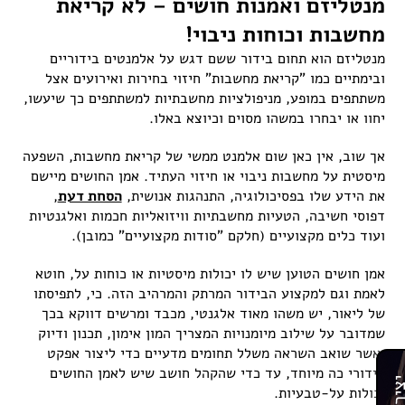
מנטליזם ואמנות חושים – לא קריאת
מחשבות וכוחות ניבוי!
מנטליזם הוא תחום בידור ששם דגש על אלמנטים בידוריים
ובימתיים כמו "קריאת מחשבות" חיזוי בחירות ואירועים אצל
משתתפים במופע, מניפולציות מחשבתיות למשתתפים כך שיעשו,
יחוו או יבחרו במשהו מסוים וכיוצא באלו.
אך שוב, אין כאן שום אלמנט ממשי של קריאת מחשבות, השפעה
מיסטית על מחשבות ניבוי או חיזוי העתיד. אמן החושים מיישם
את הידע שלו בפסיכולוגיה, התנהגות אנושית,
הסחת דעת
,
דפוסי חשיבה, הטעיות מחשבתיות וויזואליות חכמות ואלגנטיות
ועוד כלים מקצועיים (חלקם "סודות מקצועיים" כמובן).
אמן חושים הטוען שיש לו יכולות מיסטיות או כוחות על, חוטא
לאמת וגם למקצוע הבידור המרתק והמרהיב הזה. כי, לתפיסתו
של ליאור, יש משהו מאוד אלגנטי, מכבד ומרשים דווקא בכך
שמדובר על שילוב מיומנויות המצריך המון אימון, תכנון ודיוק
ואשר שואב השראה משלל תחומים מדעיים כדי ליצור אפקט
בידורי כה מיוחד, עד כדי שהקהל חושב שיש לאמן החושים
יכולות על-טבעיות.