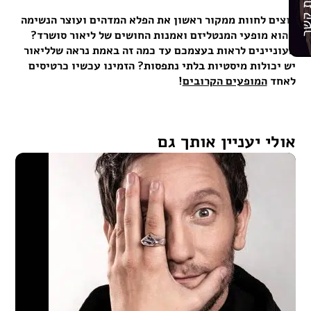
רת קשר
רוצים לחוות ממקור ראשון את הפלא המדהים ועוצר הנשימה
שהוא מופעי המנטליזם ואמנות החושים של ליאור סושרד?
מעוניינים לראות בעצמכם עד כמה זה באמת נראה שלליאור
יש יכולות מיסטיות בלתי נתפסות? הזמינו עכשיו כרטיסים
לאחד
המופעים הקרובים
!
אולי יעניין אותך גם