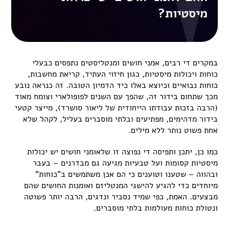
מיסטיות?
במקרים די רבים, אמני חושים ומנטליסטים נתפסים כבעלי
כוחות ויכולות מיסטיות, כגון חיזוי העתיד, קריאת מחשבות,
כוחות נבואיים וכיוצא באלו כיד הדמיון הטובה. זה כנראה נובע
מכך שתחום בידור זה, שהפך עם השנים לפופולארי וצומח מאוד
(הרבה בזכות עבודתו הייחודית של ליאור סושרד), מייצר קטעי
בידור מדהימים, מפתיעים ובלתי מוסברים בעליל, לקהל שלא
אחת פשוט נותר ללא מילים.
כמו כן, יתכן ותפיסה די נפוצה זו שלאומני חושים יש יכולות
מיסטיות קסומות ועל טבעיות מגיעה גם מבדרנים – בעבר
ובהווה – שטענו וטוענים כי הם אכן משתמשים ב"כוחות"
מיוחדים כדי להגיע להישגי המנטליזם ואומנות החושים שהם
מבצעים. האמת, כפי שמיד נסביר ונדגים, הרבה יותר פשוטה
ונטולת כוחות מעולמות בלתי מוסברים.