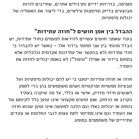
ותפיסה, בזריזות ידיים ותרגילים אחרים, שחייבים להיות
מבוצעים בדיוק ומיומנות עילאיים, כדי ליצור את האשליה של
יכולות מיסטיות.
ההבדל בין אמן חושים ל"חוזה עתידות"
בעוד שאמני חושים עשויים להיראות לפעמים כחוזי עתידות, יש
הבדל מהותי בין שני תחומי בידור אלו – כאשר יש להבהיר כי
חוזי עתידות (לא בהקשר של עתידנות אקדמית וכלכלית אלא
כתחום בידור או אפילו "טיפול") לא באמת יכולים לחזות את
העתיד.
חוזה או חוזת עתידות יטענו כי יש להם יכולות מיסטיות ועל
טבעיות ממשיות ופרקטיות ושהם משתמשים בהן כדי לספק
לאנשים חיזוי מדויק, אישי או כללי, על מה שיקרה בעתיד
הקרוב או הרחוק. אמן חושים מקצועי אינו טוען כלל לקיומם של
כוחות או יכולות כאלו וגם הלכה למעשה אינו טוען שהוא חוזה
את העתיד וגם אינו מתיימר לתת עצות לגבי החלטות או צעדים
עתידיים של משתתפים במופע.