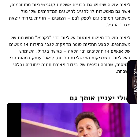
ליאור עושה שימוש גם בבניית אשליות קוגניטיביות מתוחכמות,
אשר גם מאפשרות לו להגיע להישגים המדהימים שלו מול
משתתפי המופע וגם לספק לכם – הצופים – חוויית בידור יוצאת
מגדר הרגיל.
ליאור סושרד מיישם אומנות אשליות כדי "לקרוא" מחשבות של
משתתפים, לבצע תחזיות סופר מדויקות לגבי בחירות או מעשים
של אנשים או תהליכים וכן הלאה – כאשר בגדול, השימוש
באשליות ובטכניקות המנטליזם הרבות, ליאור עוסק במהות הכי
בסיסית, טהורה וכיפית של בידור ויצירת חוויה ייחודית ובלתי
נשכחת.
רת קשר
אולי יעניין אותך גם