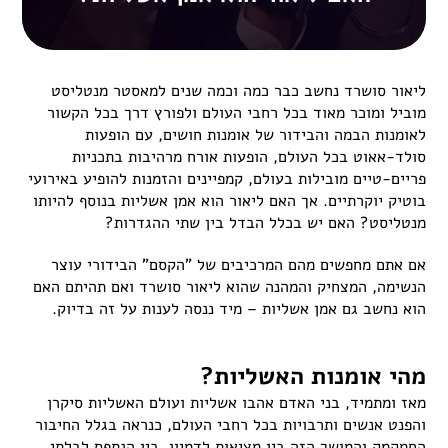
ליאור סושרד נחשב כבר כמה וכמה שנים למאסטר מנטליסט
מוביל ומוכר מאוד בכל רחבי העולם ולפורץ דרך בכל הקשור
לאומנות הבמה והבידור של אומנות חושים, עם הופעות
סולד-אאוט בכל העולם, הופעות אורח מרהיבות בתכניות
פריים-טיים מובילות בעולם, קמפיינים והזמנות להופיע באירועי
בוטיק יוקרתיים. אך האם ליאור הוא אמן אשליות בנוסף להיותו
מנטליסט? האם יש בכלל הבדל בין שתי ההגדרות?
אם אתם מחפשים מהם המרכיבים של "הקסם" הבידורי עוצר
הנשימה, המצחיק והמהנה שהוא ליאור סושרד ואם תהיתם האם
הוא נחשב גם אמן אשליות – מיד ננסה לענות על זה בדיוק.
מהי אומנות האשליות?
מאז ומתמיד, בני האדם אהבו אשליות ועולם האשליות סיקרן
והפנט אנשים ותרבויות בכל רחבי העולם, כנראה בגלל החיבור
החמקמק והמושך הזה בין מציאות לדמיון, בין הנתפס לבלתי