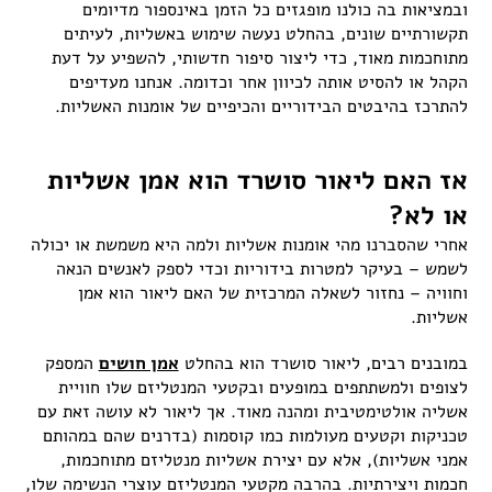
ובמציאות בה כולנו מופגזים כל הזמן באינספור מדיומים
תקשורתיים שונים, בהחלט נעשה שימוש באשליות, לעיתים
מתוחכמות מאוד, כדי ליצור סיפור חדשותי, להשפיע על דעת
הקהל או להסיט אותה לכיוון אחר וכדומה. אנחנו מעדיפים
להתרכז בהיבטים הבידוריים והכיפיים של אומנות האשליות.
אז האם ליאור סושרד הוא אמן אשליות
או לא?
אחרי שהסברנו מהי אומנות אשליות ולמה היא משמשת או יכולה
לשמש – בעיקר למטרות בידוריות וכדי לספק לאנשים הנאה
וחוויה – נחזור לשאלה המרכזית של האם ליאור הוא אמן
אשליות.
במובנים רבים, ליאור סושרד הוא בהחלט
אמן חושים
המספק
לצופים ולמשתתפים במופעים ובקטעי המנטליזם שלו חוויית
אשליה אולטימטיבית ומהנה מאוד. אך ליאור לא עושה זאת עם
טכניקות וקטעים מעולמות כמו קוסמות (בדרנים שהם במהותם
אמני אשליות), אלא עם יצירת אשליות מנטליזם מתוחכמות,
חכמות ויצירתיות. בהרבה מקטעי המנטליזם עוצרי הנשימה שלו,