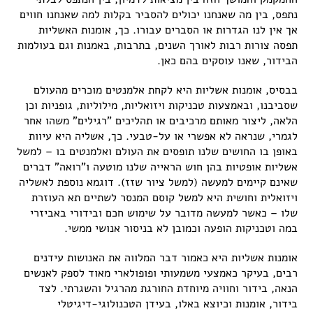
נתפס, בין מה שאנחנו יכולים להסביר בקלות למה שאנחנו חווים
אך אין לנו הגדרות או הסברים עבורו. כך, אומנות האשליות
תפסה צורות רבות לאורך השנים, בתרבות, באמנות וגם בעולמות
הבידור, שאנו עוסקים בהם כאן.
בבסיס, אומנות אשליות היא לקחת אלמנטים מוכרים מהעולם
שסביבנו, ובאמצעות טכניקות ויזואליות, מילוליות, גופניות וכן
הלאה, ליצור מאותם מרכיבים או תהליכים "רגילים" משהו אחר
לגמרי, שנראה לא אפשרי או על-טבעי. כך, אשליה היא עיוות
באופן בו החושים שלנו תופסים את העולם ואלמנטים בו – למשל
אשליות אופטיות בהן חוש הראייה שלנו מוטעה ו"רואה" דברים
שאינם קיימים למעשה (למשל ציור שזז). דוגמא נוספת לאשליה
ויזואלית וחושית היא למשל קוסם המנסר לשתיים תא העוזרת
שלו – כאשר למעשה מדובר על שימוש חכם ובידורי באביזרי
במה וטכניקות הופעה וכמובן לא בניסור אנושי ממשי.
אומנות אשליות היא כאמור דבר המלווה את האנושות עידנים
רבים, בעיקר כאמצעי משמעותי ופופולארי מאוד לספק לאנשים
הנאה, בידור וחוויה מיוחדת החורגת מהרגיל והשגרתי. לצד
בידור, אומנות וכיוצא באלו, בעידן הטכנולוגי-דיגיטלי