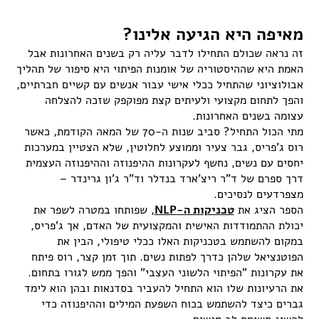
מאיפה היא הגיעה אלינו?
זה נראה שכולם התחילו לדבר עליה רק בשנים האחרונות אבל
האמת היא שההיסטוריה של אומנות הפיתוי היא סיפור של תהליך
אבולוציוני שהתחיל ככלי אישי עבור אנשים עם קשיים חברתיים,
והפך לתחום מקצועי ולעיתים קצת מפוקפק שזכה להצלחה
עצומה בשנים האחרונות.
מתי הכול התחיל? סביב שנות ה-70 של המאה הקודמת, כאשר
רוס ג'פריס, גבר צעיר וממוצע לחלוטין, שלא הצטיין במערכות
יחסים עם נשים, נחשף לעקרונות ההיפנוזה וההיפנוזה העצמית
דרך ספרם של ד"ר ריצ'ארד בנדלר וד"ר ג'ון גרינדר –
מצפרדעים לנסיכים.
הספר הציג את
טכניקות ה-NLP
, שפותחו במטרה לשפר את
יכולת ההתמודדות האישית והמקצועית של האדם, אך ג'פריס,
במקום להשתמש בטכניקות האלו ככלי טיפולי, הבין את
הפוטנציאל שלהן כדרך לפתות נשים. תוך זמן קצר, רוס פיתח
את עקרונות "הפיתוי הלשוני העצבי" והפך ממש לגורו בתחום.
את הרעיונות שלו הוא התחיל להעביר בסדנאות ובהן הוא לימד
גברים כיצד להשתמש בכוח השפעת המילים וההיפנוזה כדי