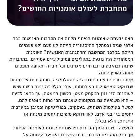
מתחברת לעולם אומנויות החושים?
האם ידעתם שאומנות הפיתוי מלווה את התרבות האנושית כבר
אלפי שנים ובמהלך ההיסטוריה הייתה לא פעם ולא פעמיים
הייתה במרכז המחשבה וההתנהגות האנושית? האומנות
המסתורית הזו נוגעת בתהליכים פסיכולוגיים עמוקים, בתרבויות
שונות ובהיבטים חברתיים מגוונים וכל חברה ותקופה תופסים
אותה באופן שונה.
אנחנו מכירים את המונח הזה מהטלוויזיה, מתחקירים או כתבות
שדווקא הוציאו שם רע לתחום, אולי בגלל זה נוצר רושם שיש
לאומנות הזו גוון חמקמק מעט, בלשון המעטה, אך כדאי לדעת
– היא משפיעה גם במקומות שאנחנו הכי פחות מצפים להם,
למשל בעולמות השיווק, בעסקים, בפוליטיקה וכמובן במערכות
יחסים בין בני אדם, לאו דווקא מערכות יחסים מיניות או
אישיות, אלא בכלל.
למעשה, ישנם המון הגדרות ופרשנויות שונות לאומנות הפיתוי,
אך בכל המקרים מדובר בכוח שיש בו השפעה עצומה על