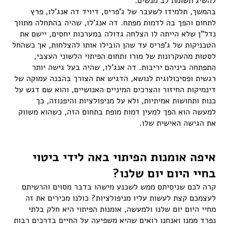
להשיג תשומת לב מנשים.
בהמשך, תלמידו לשעבר של ג'פריס, דיויד דה אנג'לו, פרץ
לתחום והפך בה לדמות מפתח. דה אנג'לו, שהיה בהתחלה מתווך
נדל"ן שלא הייתה לו הצלחה גדולה במערכות יחסים, יישם את
הטכניקות של ג'פריס עד שהן הובילו אותו להצלחות, אך כשהחל
לסטות מהעקרונות של מורו ותחום הפיתוי הלשוני העצבי,
התפתחה ביניהם יריבות. דה אנג'לו, שהיה בעל גישה יותר
רגשית ופסיכולוגית לנושא, הדגיש את הצורך בהבנה עמוקה של
דינמיקות החיזור והצרכים המיניים האנושיים, והוא שם דגש על
כנות ותחושות אמיתיות, ולא על מניפולציות והיפנוזה, כך
למעשה הוא הפך למעין דמות מופת בתחום הזה, כשהוא משווק
את הגישה האישית שלו.
איפה אומנות הפיתוי באה לידי ביטוי
בחיי היום יום שלנו?
קרה לכם שניסיתם ממש לשכנע מישהו בדבר מסוים והרשיתם
לעצמכם קצת לעשות עליו מניפולציות? כולנו מכירים את זה
מחיי היום יום שלנו ולמעשה, אומנות הפיתוי היא חלק בלתי
נפרד ממנו ואנחנו רואים שהיא משפיעה על החיים בדרכים רבות