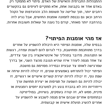
ההתנהלות החברתית והאישית של האדם. פיתוי לא מתמקד רק
באדם אחד או בקבוצה אחת, אלא מתקיים לעיתים גם בהקשרים
רחבים יותר, תוך שליטה על תשומת הלב וההעדפות של הקהל
הרחב וכאן גם נכנסת לתמונה אומנות החושים, אבל נגיע לזה
בהרחבה יותר מאוחר, קודם כל נענה על שאלות חשובות אחרות.
אז מהי אומנות הפיתוי?
בבסיס שלה, אומנות הפיתוי היא היכולת להשפיע על אחרים
בדרך מתוחכמת ומחושבת, כדי לגרום להם לשנות עמדה, רגשות
או התנהגות. מדובר בתהליך של אינטראקציה בין שני צדדים,
צד אחד מנסה לעורר איזו שהיא תגובה מהצד השני, אך בדרך
שמרגישה לאותו צד טבעית ובמידה מסוימת גם מושכת.
הפיתוי יכול להתרחש באמצעים שונים, זו יכולה להיות שיחה או
שפת גוף, זו יכולה להיות יצירת קשרים אישיים או רגשיים, זו
יכולה להיות גם השפעה על תפיסות או יצירת תחושת ערך
וייחודיות וזה לא בהכרח נוגע רק למערכת יחסים רומנטית או
מינית, ממש לא, זה קורה בעסקים, בשיווק, בפוליטיקה
ובתחומים אחרים שבהם אדם מנסה לשכנע או להשפיע על
אחרים להשיג תועלת אישית או קבוצתית.