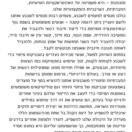
ומגוונות – היא משפיעה על האינטראקציות האישיות,
החברתיות, הצרכניות והמקצועיות שלנו.
כולנו מנסים לפעמים לשכנע, פעמים רבות מנסים לשכנע אותנו
ולשם העניין ניתן דוגמה קטנה – אנשים משתמשים בשפת גוף
ובאינטונציה מסוימת כדי ליצור חיבור רגשי ולהגביר את
המשיכה ההדדית. שפת הגוף, כמו חיוך, קשר עין או חיבור פיזי,
יכולה להעביר לצד השני תחושות של אמון ונוחות, ולהוביל
לאותה תגובה חיובית שאנחנו מבקשים לקבל.
בתחום השיווק למשל, אנשי מכירות נעזרים בטכניקות פיתוי כדי
לשכנע לקוחות לקנות, תוך שימוש בטקטיקות כמו הצעות
מיוחדות, מבצעים, או אפילו חוויות מותג שמפעילות רגשות של
רצון או צורך. בעולם הדיגיטלי, פרסום ממומן ברשתות
החברתיות וסטוריז משכנעים אותנו להוציא כסף על מוצרים
באמצעות טכניקות של פיתוי חזותי וגם פוליטיקאים משתמשים
באומנות הפיתוי כדי לעצב את הדימוי שלהם בעיני אחרים
ולגייס קהל בעדם, הם עושים את זה דרך שימוש במילים
מעוררות השראה, תחושת הזדהות או יצירת דימויים חזקים
שיכולים להשפיע על דעת הקהל.כל אחת מהדוגמאות הללו
מעידה על היכולת שלנו להשפיע, לשדר ולפתות אחרים בדרכים
עדינות אך מתוחכמות, כך שהשפעתנו עליהם היא כמעט תמיד