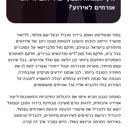
אורחים לאירוע?
בתור מנטליסט ואומן בידור מוביל ובעל שם עולמי, לליאור
סושרד הייתה הזכות והעונג להנחות מגוון רחב של אירועים
מיוחדים בישראל ובעולם, חלקם מול סלבריטאי על המוכרים
בכל בית, חלקם מול מנכ"לים ומדינאים בכירים, חלקם למותגים
העסקיים החזקים ביותר וכן הלאה עם שלל אירועים. בכל אירוע
קסם מיוחד, מטרות מוגדרות וקהל ייחודי שצריך לתת לו את
החוויה הטובה ביותר. לכן אנחנו יודעים מניסיון שהבחירה
הנכונה של מנחה לאירוע בהחלט יכולה להשפיע לטובה על
האירוע כולו ולהביא אליו עוד אורחים ומשתתפים.
המנחה הנכון מביא עימו את היכולות החיוביות והחשובות ליצור
אווירה איכותית, להוות גורם משיכה מבחינת בידור ותוכן וכפועל
יוצא גם להגדיל את אישורי ההגעה והגעת האורחים בפועל,
להגדיל רכישת כרטיסים לאירועים מיוחדים, להגדיל תרומות
באירועי התרמה וכיוצא באלו. היום נסביר איך זה קורה.