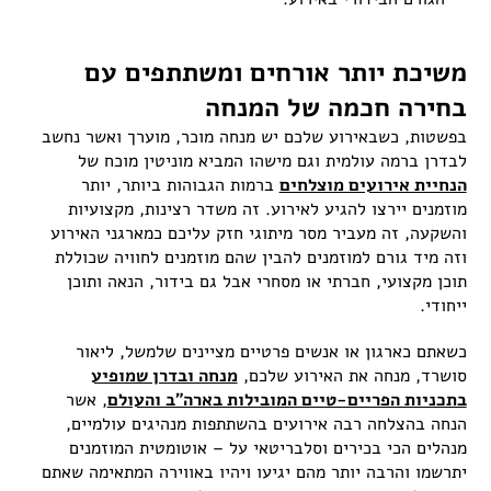
משיכת יותר אורחים ומשתתפים עם
בחירה חכמה של המנחה
בפשטות, כשבאירוע שלכם יש מנחה מוכר, מוערך ואשר נחשב
לבדרן ברמה עולמית וגם מישהו המביא מוניטין מוכח של
הנחיית אירועים מוצלחים
ברמות הגבוהות ביותר, יותר
מוזמנים יירצו להגיע לאירוע. זה משדר רצינות, מקצועיות
והשקעה, זה מעביר מסר מיתוגי חזק עליכם כמארגני האירוע
וזה מיד גורם למוזמנים להבין שהם מוזמנים לחוויה שכוללת
תוכן מקצועי, חברתי או מסחרי אבל גם בידור, הנאה ותוכן
ייחודי.
כשאתם כארגון או אנשים פרטיים מציינים שלמשל, ליאור
סושרד, מנחה את האירוע שלכם,
מנחה ובדרן שמופיע
בתכניות הפריים-טיים המובילות בארה"ב והעולם
, אשר
הנחה בהצלחה רבה אירועים בהשתתפות מנהיגים עולמיים,
מנהלים הכי בכירים וסלבריטאי על – אוטומטית המוזמנים
יתרשמו והרבה יותר מהם יגיעו ויהיו באווירה המתאימה שאתם