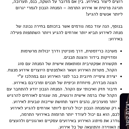
רוצים ליצור באירוע. בין אם מדובר על השקה, כנס, תערוכה,
חגיגה פרטית או אירוע התרמה – המנחה הנכון לגמרי יגרום
ליותר אנשים להגיע!
בנוסף, הנה עוד כמה גורמים אשר בזכותם בחירה נכונה של
מנחה לאירוע תביא יותר אורחים להגיע ויותר השתתפות פעילה
באירוע:
משיכה כריזמטית, דרך מוניטין ודרך יכולות מרשימות
ומדויקות בידור והצגת תכנים.
תקשורת אפקטיבית ומותאמת אישית של המנחה עם סוג
הקהל, מטרות האירוע ושאר האלמנטים היוצרים אירוע מנצח.
יצירת ציפייה חיובית כבר לפני האירוע וגם במהלכו ע"י
הצגה מבדרת, מיוחדת וכיפית של תכנים ומרכיבם באירוע.
חיבור חזק ואיכותי עם הקהל. המנחה הנכון יודע להתחבר עם
הקהל שלו ברמה אישית ורגשית, מה שגורם לאורחים להרגיש
יותר מוערכים, נהנים ויוצר תחושת שייכות טבעית לאירוע.
רת קשר
לא רק שהמנחה הנכון יכול לגרום ליותר אורחים להגיע לאירוע
שלכם, הוא גם יכול לעודד יותר תרומות באירועי התרמה,
לשדרג את מיתוג האירוע באירועים עסקיים וארגוניים ולהעצים
את האווירה והתוצאה של כל אירוע.