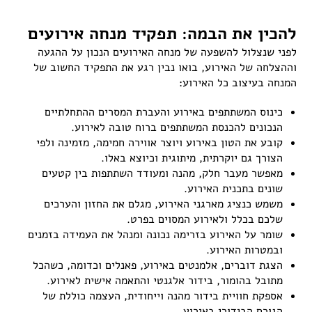
להכין את הבמה: תפקיד מנחה אירועים
לפני שנצלול להשפעה של מנחה האירועים הנכון על ההגעה
וההצלחה של האירוע, בואו נבין רגע את התפקיד החשוב של
המנחה בעיצוב כל האירוע:
כינוס המשתתפים באירוע והעברת המסרים ההתחלתיים
הנכונים להכנסת המשתתפים ברוח טובה לאירוע.
קובע את הטון באירוע ויוצר אווירה חמימה, מזמינה ולפי
הצורך גם יוקרתית, מיתוגית וכיוצא באלו.
מאפשר מעבר חלק, מהנה ומעודד השתתפות בין קטעים
שונים בתכנית האירוע.
משמש כנציג מארגני האירוע, מגלם את החזון והערכים
שלכם בכלל ולאירוע המסוים בפרט.
שומר על האירוע בזרימה נכונה ומנהל את העמידה בזמנים
ובמטרות האירוע.
הצגת דוברים, אלמנטים באירוע, פאנלים וכדומה, כשהכל
מתובל בהומור, בידור אלגנטי והתאמה אישית לאירוע.
אספקת חוויית בידור מהנה וייחודית, העצמה כוללת של
הגורם הבידורי באירוע.