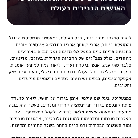
האנשים הבכירים בעולם
ליאור סושרד מוכר כיום, בכל העולם, כמאסטר מנטליסט הגדול
והמוצלח ביותר, אחרי שסחף אחריו בתדהמה אינספור צופים
בתכניות פריים טיים במעל 60 מדינות ועל הבמה באירועים
מיוחדים, כולל מנכ"לים של החברות הגדולות בעולם, מדינאים,
סלבריטאי ענק, אנשי ביטחון ועוד. ליאור זמין למופעי אומנות
חושים ומנטליזם בכל העולם ובמרחב הדיגיטלי, באירועי בוטיק
אקסקלוסיביים, כנסים ואירועים עסקיים ורשמיים מוקפדים
וחשובים.
כמנטליסט בעל שם עולמי ואומן בידור על חושי, ליאור סושרד
פיתח קונספט בידור ופרזנטציה ייחודי ומלהיב, כאשר הוא בונה
מופעים בהתאמה אישית מלאה לאירוע ולקהל המשתתף – עם
הצלחות מוכחות ומדהימות למותגים גלובליים, ארגונים מובילים
ומול האנשים הבכירים והמוכרים ביותר בשלל תחומים ומדינות.