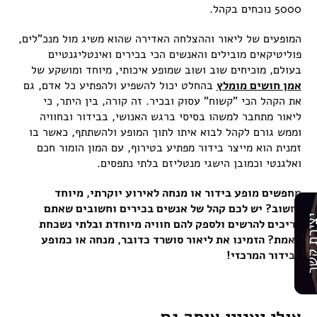
5000 נוכחים בקהל.
המופעים של ליאור וההצלחה האדירה שהוא משיג מול מנכ"לים,
פוליטיקאים מובילים והאנשים הכי בכירים ואינטליגנטיים
בעולם, מוכיחים שוב ושוב שמופע איכותי, מיוחד ומושקע של
אמן חושים מומלץ
בהחלט יכול להשפיע ולהפתיע כל אדם, גם
את הקהל הכי "קשוח" עסוק ובכיר. זה קורה, בין היתר, כי
ליאור מתחבר למשהו בסיסי ברגש האנושי, בבידור ובחוויה
וממש גורם לקהל לבוא איתו לתוך המופע ולהשתתף, כאשר בו
זמנית הוא מייצר בידור מפתיע בטירוף, עם המון הומור חכם
ואלגנטי וכמובן הישגי מנטליזם בלתי נתפסים.
מחפשים מופע בידור או מנחה לאירוע יוקרתי, מיוחד
וחשוב? יש לכם קהל של אנשים בכירים וחשובים שאתם
רת קשר
צריכים להרשים ולספק להם חוויה מיוחדת ובלתי נשכחת
באמת? הזמינו את ליאור סושרד כדובר, מנחה או כמופע
הבידור המרכזי!