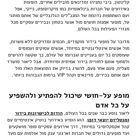
קלינטון, ביבי נתניהו ומדינאים מובילים אחרים, הופעות
באירועים של חברות בינלאומיות כמו מיקרוסופט, נייקי, אפל
ועם השתתפות נדהמת של המנכ"לים הגלובליים של אותם מותגי
על, מופעי אמנות חושים מול אנשי בטחון ובכירים עסקיים מכל
מגזרי הפעילות בכל העולם.
מדובר על מופעי בידור מוקפדים, חכמים ומדויקים ללא פשרות,
מול אנשים אינטליגנטיים במיוחד, אנשים עסוקים ועמוסים
שעוסקים כל יום בעניינים שברומו של עולם, כך שקשה להרשים
ולסחוף אותם לחוויית בידור אמיתית ומיוחדת. אבל ליאור סושרד
מצליח, פעם אחר פעם, להשיג בדיוק את התוצאות האלו מול
ועם אותם בכירים, מדינאים וקהל VIP ברמות הגבוהות ביותר.
מופע על-חושי שיכול להפתיע ולהשפיע
על כל אדם
ליאור נוסע כבר שנים בכל העולם,
הודות לכישרונות בידור
ומנטליזם יוצאי דופן
. הוא הופיע באירועי בוטיק אינטימיים עם
קהל אקסקלוסיבי במיוחד, דרך אירועים עסקיים סופר מושקעים
ועד מופעים גדולים של חברות וארגוני ענק מול אולמות עם מעל