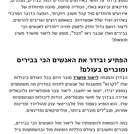
מופע בידור על חושי באירועים מיוחדים למול בכירים, מנהלים,
מדינאים וכיוצא באלו, הנחייה סוחפת, מהנה ומיוחדת של
אירועים מיוחדים מול קהל חשוב ויוקרתי, הופעה כדובר המרכזי
באירוע ועוד שלל אפשרויות. כשאתם רוצים וצריכים להרשים,
ליצור רושם גדול וחזק ולספק חוויה ייחודית לאנשים הכי
בכירים ואלו שכבר ראו "הכל", מופע של ליאור סושרד משיג
תוצאות!
הפתיע ובידר את האנשים הכי בכירים
ומוכרים בעולם!
הבדרן והמנחה
ליאור סושרד
מוכר היום בכל העולם ביכולות
שלו "לקרוא" מחשבות של אנשים לחזות במדויק מה משתתפים
במופע יגידו, יעשו או יחשבו. ליאור צבר פופולאריות גלובאלית
אדירה כבדרן על חושי ומנטליסט, הודות ליכולות הפנטסטיות
שלו. הוא הופיע כאמור מול סלבריטאי ענק מהוליווד ומדינות
אחרות, מנכ"לים מוכרים ביותר, פוליטיקאים ומדינאים.
כמה דוגמאות להופעותיו של ליאור מול האנשים הכי בכירים,
מוכרים וחשובים בעולם כוללות הופעות מול ובהשתתפות ביל