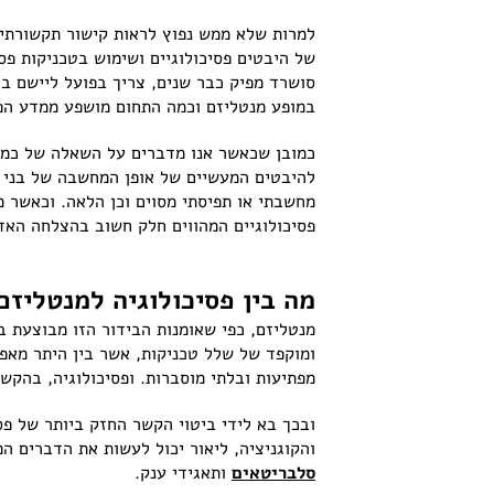
למרות שלא ממש נפוץ לראות קישור תקשורתי א
של היבטים פסיכולוגיים ושימוש בטכניקות פס
סושרד מפיק כבר שנים, צריך בפועל ליישם ביד
במופע מנטליזם וכמה התחום מושפע ממדע הפס
כמובן שכאשר אנו מדברים על השאלה של כמה ה
להיבטים המעשיים של אופן המחשבה של בני א
מחשבתי או תפיסתי מסוים וכן הלאה. וכאשר מ
פסיכולוגיים המהווים חלק חשוב בהצלחה האדי
מה בין פסיכולוגיה למנטליזם
מנטליזם, כפי שאומנות הבידור הזו מבוצעת ב
ומוקפד של שלל טכניקות, אשר בין היתר מאפ
מפתיעות ובלתי מוסברות. ופסיכולוגיה, בהק
ובכך בא לידי ביטוי הקשר החזק ביותר של פסי
והקוגניציה, ליאור יכול לעשות את הדברים ה
סלבריטאים
ותאגידי ענק.