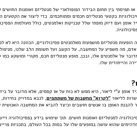
ו תפיסתי בין תחום הבידור הפופולארי של מנטליזם ואומנות החושים 
יכולוגיות בקטעי מנטליזם חכמים ומתוחכמים. כדי ליצור את הקטעים ה
 אומן ועם דיוק מופתי שלל טכניקות ואלמנטים, כולל מעולמות הפסיכול
יכולוגיה.
ופעות מנטליזם מושפעות מאלמנטים פסיכולוגיים, הכוונה היא לא לפס
דם, מה משפיע על המחשבה, על הקשב ועל תשומת הלב שלנו, מניפולצי
דובר על אלמנטים אלו, ובכן, מופע מנטליזם חכם, מקורי ומושקע כמו ש
רה והייחודית שלו.
?
יד אומן ע"י ליאור, היא ממש לא כוח על או קסמים, אלא מדובר על ביד
שרות לליאור
"לקרוא" מחשבות של משתתפים
, לנבא במדויק בחירות,
שר להבנת האופן בו אנשים חושבים וכיצד להביא את המחשבה האנושית 
כולוגיה למנטליזם ואומנות חושים. תוך שימוש בידע בפסיכולוגיה ויי
מדהימים שהוא עושה במופעים שלו על במות בכל העולם, בתכניות פריי