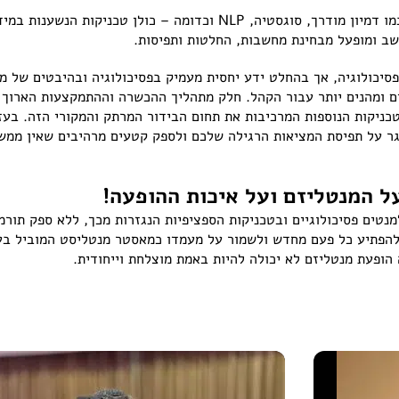
בהופעותיו, ליאור סושרד משתמש בטכניקות כמו דמיון מודרך, סוגסטיה, NLP
שב ומופעל מבחינת מחשבות, החלטות ותפיסות.
סיכולוגיה, אך בהחלט ידע יחסית מעמיק בפסיכולוגיה ובהיבטים של מד
ים ומהנים יותר עבור הקהל. חלק מתהליך ההכשרה וההתמקצעות הארוך 
הטכניקות הנוספות המרכיבות את תחום הבידור המרתק והמקורי הזה. בע
יגר על תפיסת המציאות הרגילה שלכם ולספק קטעים מרהיבים שאין ממש
ל המנטליזם ועל איכות ההופעה!
מנטים פסיכולוגיים ובטכניקות הספציפיות הנגזרות מכך, ללא ספק תור
להפתיע כל פעם מחדש ולשמור על מעמדו כמאסטר מנטליסט המוביל בעו
ופעת מנטליזם לא יכולה להיות באמת מוצלחת וייחודית.