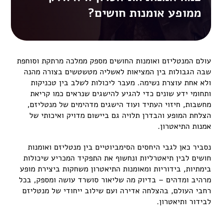
ממופע אומנות חושים?
עולם המנטליזם ואומנות החושים מספק ממלכה מרתקת וסוחפת
שבה הגבולות בין המציאות לאשליה מטשטשים בצורה מהנה
ולא אחת עוצרת נשימה. מעבר ליכולות לשלב בין טכניקות
ותחומי ידע שונים כדי להגיע להישגים שנראים כמו קריאת
מחשבות, חיזוי העתיד ועוד הישגים מדהימים של מנטליזם,
הצלחת המופע והבדרן תלויה גם ביישום מדויק ואיכותי של
אמנות התיאטרון.
נסביר כאן לגבי היחסים הסימביוטיים בין מנטליזם ואומנות
חושים לבין תיאטרליות ונחשוף את התפקיד המכריע שיכולות
בימתיות, בידוריות ומאומנות התיאטרון משחקות ביצירת מופע
מרהיב ומדהים – בדיוק מה שליאור סושרד עושה ומספק, בכל
רחבי העולם, בהצלחה אדירה ועם שילוב ייחודי של מנטליזם
לבידור ותיאטרון.