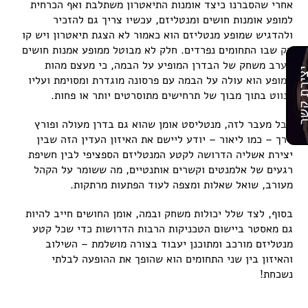
אחרי שהסברנו כיצד אומנות התיאטרון משתלבת ואף הכרחית
למופע אומנות חושים ומנטליזם, עכשיו צריך גם להזכיר
ולהדגיש שמופע מנטליזם הוא כאמור לא הצגת תיאטרון ויש קו
דק שבו התחומים נפרדים. חלק לא מבוטל ממופע אמנות חושים
מערב משחק של הבדרן המופיע על הבמה, כי מעצם מהות
רת קשר
המופע הוא עולה על הבמה עם פרסונה מוגדרת ומסוימת ועליו
לנווט בתוך מבוך של תרחישים מתוסרטים יותר או פחות.
אבל מעבר לזה, מנטליסט אומן שהוא גם בדרן מעולה ופורץ
דרך – כמו ליאור – יודע ליישם את האיזון העדין הזה שבין
יצירת אשליה הדרושה לקטע המנטליזם הספציפי לבין חשיפת
רגעים של אלמנטים וקשרים אותנטיים, מה ששומר על הקהל
מעורב, שואל שאלות ומצפה לעוד הפתעות מרתקות.
בסוף, לצד שלל יכולות משחק ובמה, אומן החושים חייב להיות
גם מאסטר ביישום הטכניקות הרבות הדרושות כדי שכל קטע
מנטליזם מורכב ומתוכנן יעבוד בצורה מושלמת – השילוב
והאיזון בין שני התחומים הוא שהופך את ההופעה לבלתי
נשכחת!