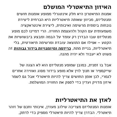
האיזון התיאטרלי המושלם
אמנות התיאטרון היא חלק אינטגרלי ממופע אומנות חושים
ומנטליזם, מכיוון שאותה תיאטרליות היא הכרחית ליצירת
נוכחות בימתית מרשימה ואיכותית, ליצירת אינטראקציה
משמעותית עם הקהל ולהעצמת החוויה. הרי דמיינו לכם מופע
מנטליזם שבו הבדרן רק עומד על הבמה ומבצע ביבשושיות את
הקטע – אפילו אם התוצאה עובדת ומרשימה תיאורטית, בלי
תיאטרליות, בניית מתח,
כריזמה ומיומנויות בידור גבוהות
זה
פשוט לא יעבוד ולא יהיה מהנה.
אבל בו זמנית, כמובן שמופע מנטליזם הוא לא הצגה של
שייקספיר או חנוך לוין אלא מופע בידור מסוג ואווירה אחרים
לגמרי, לכן אומן החושים צריך להיות תיאטרלי אבל גם לשמר
איזון מדויק ועדין כדי לספק את החוויה המושלמת.
לאזן את התיאטרליות
אומנות המנטליזם מצריכה שילוב מעודן, איכותי וחכם של זוהר
תיאטרלי. הבדרן צריך להיות תיאטרלי מספיק כדי לרתק,