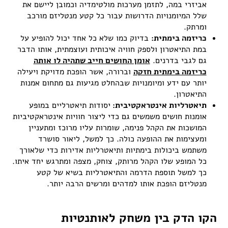
אביזרי במה, לתזמן מערכות מולטימדיה וכמובן ליישם את
שלל המיומנויות הדרושות עבור כל קטע מנטליזם מורכב
ומרתק.
כריזמה בימתית:
בדיוק כמו שלא כל אחד יכול להופיע על
במת התיאטרון ולספק חוויה איכותית ועוצמתית, אותו הדבר
גם לגבי בדרנים.
אומן החושים חייב שתהיה לו אותה
כריזמה בימתית חזקה
וברורה, אשר הופכת מדויקת ויעילה
יותר עם ידע ומיומנויות שבהחלט מגיעות גם מתחום אמנות
התיאטרון.
תיאטרליות אינטראקטיבית:
יסודות תיאטרליים במופע
אומנות חושים משמשים גם כדי ליצור חוויות אינטראקטיביות
המושכות את הקהל פנימה, שומרות עליו מרוכז ומתעניין
ומעצימות את ההופעה כולה. כך למשל, ליאור סושרד
משתמש ביכולות בימתיות ותיאטרליות אדירות כדי שלאורך
כל המופע שלו הקהל מרותק, צוחק, מצפה ומתרגש יחד איתו.
כך למשל תוספת הדרמה והתיאטרליות בשיא של קטע
מנטליזם הופכת אותו למדהים ומרשים הרבה יותר.
הקו הדק בין משחק לאותנטיות