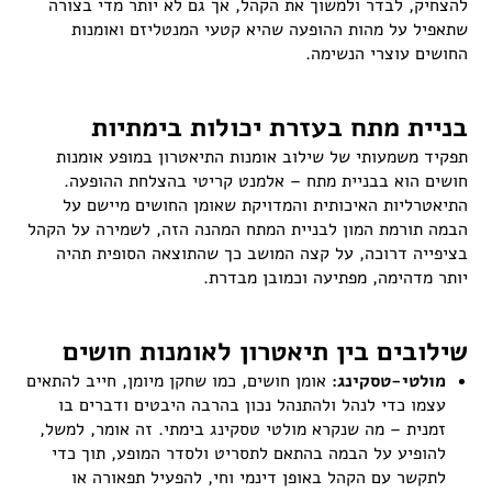
להצחיק, לבדר ולמשוך את הקהל, אך גם לא יותר מדי בצורה
שתאפיל על מהות ההופעה שהיא קטעי המנטליזם ואומנות
החושים עוצרי הנשימה.
בניית מתח בעזרת יכולות בימתיות
תפקיד משמעותי של שילוב אומנות התיאטרון במופע אומנות
חושים הוא בבניית מתח – אלמנט קריטי בהצלחת ההופעה.
התיאטרליות האיכותית והמדויקת שאומן החושים מיישם על
הבמה תורמת המון לבניית המתח המהנה הזה, לשמירה על הקהל
בציפייה דרוכה, על קצה המושב כך שהתוצאה הסופית תהיה
יותר מדהימה, מפתיעה וכמובן מבדרת.
שילובים בין תיאטרון לאומנות חושים
מולטי-טסקינג:
אומן חושים, כמו שחקן מיומן, חייב להתאים
עצמו כדי לנהל ולהתנהל נכון בהרבה היבטים ודברים בו
זמנית – מה שנקרא מולטי טסקינג בימתי. זה אומר, למשל,
להופיע על הבמה בהתאם לתסריט ולסדר המופע, תוך כדי
לתקשר עם הקהל באופן דינמי וחי, להפעיל תפאורה או