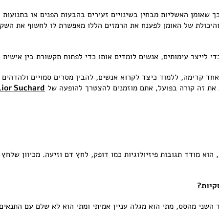
בכך שאומן האשליות מבחין בשינויים זעירים בהבעות הפנים או בתנוע
 והיכולת של האומן לפענח את הרמזים הללו מאפשרת לו לחשוף את השק
די לייצר עימותים, אנשים לומדים אותו כדי לפתוח תקשורת בין אישית ט
חד קדימה, ללמוד כיצד לקרוא אנשים, להבין מסרים סמויים ולהדהים 
ות את זה קורה בפועל, אתם מוזמנים להצטרך להופעה של
Lior Suchard
הוא מודד תגובות פיזיולוגיות כמו דופק, לחץ דם וזיעה. מכיוון שלחץ
קיות?
שני מהסס, מתי הוא מגלה עניין אמיתי ומתי הוא לא שלם עם התנאים 