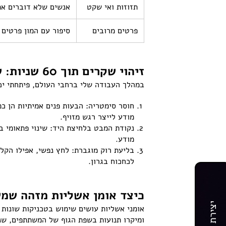
תזוזות ואי שקט
אנשים שלא דוברים אמת
פרטים מרובים
סיפור עם המון פרטים 
זיהוי שקרים תוך 60 שניות: שלושת הניואנסים שאני מחפש אצל אנשים
במהלך העבודה שלי ברחבי העולם, פיתחתי יכ
חוסר סימטריה: הבעות פנים אמיתיות הן 
מודע לייצר רגש מזויף.
נקודת המבט בלחיצת היד: שינוי פתאומי ב
מודע.
בליעת רוק מוגברת: לחץ נפשי, אפילו הקל
לכחכוח בגרון.
כיצד אומן אשליות מזהה שמ
יצירת קשר
אומני אשליות עושים שימוש בטכניקות שונות
ומיקרו תנועות בשפת הגוף של המשתתפים, שנ