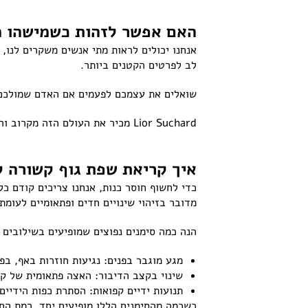
האם אפשר לזהות כשמישהו מ
אנחנו יכולים לראות מתי אנשים משקרים לנו
לב לפרטים הקטנים ביותר.
שואלים את עצמכם לפעמים אם האדם שמולכם
Lior Suchard מכיר את העולם הזה מקרוב והכנו לכם כאן את כל מה שאתם באמת צריכים לדעת כדי להבין מה קורה מתחת לפני השטח ואיך לקרוא אנשים נכון.
איך קריאת שפת גוף קשורה ל
כדי לחשוף חוסר כנות, אנחנו צריכים קודם כ
מדובר בזיהוי שינויים חדים ופתאומיים לעומ
הנה כמה סימנים נפוצים שמופיעים בשילובים ש
מגע מוגבר בפנים: נגיעות חוזרות באף, בפ
שינוי בקצב הדיבור: האצה פתאומית של קצ
תנועות ידיים קפואות: הסתרת כפות הידיים
כשכמה מהסימנים הללו מופיעים יחד, רמת הח