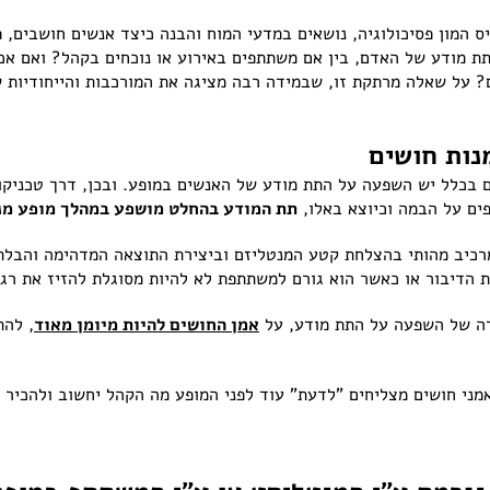
ס המון פסיכולוגיה, נושאים במדעי המוח והבנה כיצד אנשים חושבים, פ
 מודע של האדם, בין אם משתתפים באירוע או נוכחים בקהל? ואם אכן
על שאלה מרתקת זו, שבמידה רבה מציגה את המורכבות והייחודיות של 
ות חושים
 בכלל יש השפעה על התת מודע של האנשים במופע. ובכן, דרך טכניקות
ים על הבמה וכיוצא באלו,
תת המודע בהחלט מושפע במהלך מופע מנ
רכיב מהותי בהצלחת קטע המנטליזם וביצירת התוצאה המדהימה והבלתי
 הדיבור או כאשר הוא גורם למשתתפת לא להיות מסוגלת להזיז את רג
ידה של השפעה על התת מודע, על
אמן החושים להיות מיומן מאוד
, להת
מני חושים מצליחים "לדעת" עוד לפני המופע מה הקהל יחשוב ולהכיר