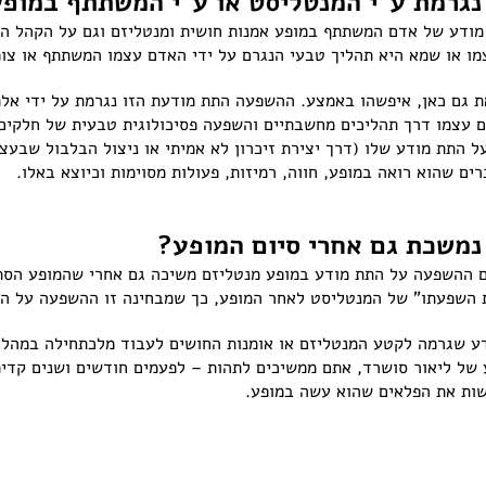
גרמת ע"י המנטליסט או ע"י המשתתף במופ
מודע של אדם המשתתף במופע אמנות חושית ומנטליזם וגם על הקהל ה
מו או שמא היא תהליך טבעי הנגרם על ידי האדם עצמו המשתתף או צו
את גם כאן, איפשהו באמצע. ההשפעה התת מודעת הזו נגרמת על ידי אל
ם עצמו דרך תהליכים מחשבתיים והשפעה פסיכולוגית טבעית של חלקים
 התת מודע שלו (דרך יצירת זיכרון לא אמיתי או ניצול הבלבול שבעצ
ם שהוא רואה במופע, חווה, רמיזות, פעולות מסוימות וכיוצא באלו.
משכת גם אחרי סיום המופע?
 ההשפעה על התת מודע במופע מנטליזם משיכה גם אחרי שהמופע הסתי
 השפעתו" של המנטליסט לאחר המופע, כך שמבחינה זו ההשפעה על הת
ע שגרמה לקטע המנטליזם או אומנות החושים לעבוד מלכתחילה במהלך
 של ליאור סושרד, אתם ממשיכים לתהות – לפעמים חודשים ושנים קדי
שות את הפלאים שהוא עשה במופע.