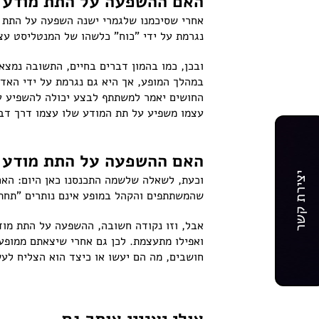
האם ההשפעה על התת מודע נ
אחרי שסיכמנו שלגמרי ישנה השפעה על התת 
נגרמת על ידי "כוח" כלשהו של המנטליסט עצ
ובכן, כמו בהמון דברים בחיים, התשובה נמצ
במהלך המופע, אך היא גם נגרמת על ידי האד
החושים יאמר למשתתף לבצע יכולה להשפיע על
עצמו משפיע על תת המודע שלו עצמו דרך דברי
האם ההשפעה על התת מודע נ
יצירת קשר
וכעת, לשאלה שלשמה התכנסנו כאן היום: האם
שהמשתתפים והקהל במופע אינם נותרים "תחת
אבל, וזו נקודה חשובה, ההשפעה על התת מוד
ואפילו מתעצמת. לכן גם אחרי שיצאתם ממופע
חושבים, מה הם יעשו או כיצד הוא הצליח לע